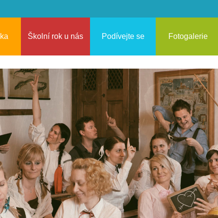
áka
Školní rok u nás
Podívejte se
Fotogalerie