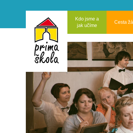
Kdo jsme a
Cesta ž
jak učíme